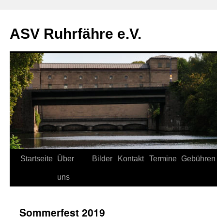
ASV Ruhrfähre e.V.
Zum
Startseite
Über
Bilder
Kontakt
Termine
Gebühren
Inhalt
uns
springen
Sommerfest 2019