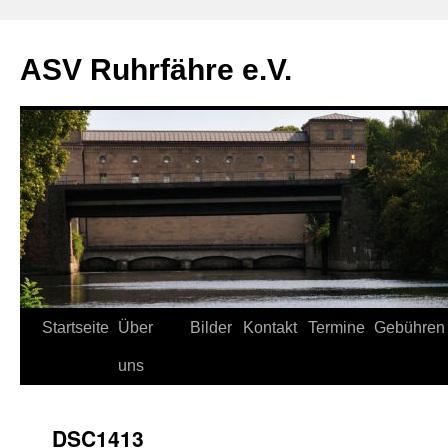
ASV Ruhrfähre e.V.
Zum
Startseite
Über
Bilder
Kontakt
Termine
Gebühren
Inhalt
uns
springen
_DSC1413