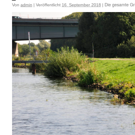
Die gesamte Gr
Von
admin
|
Veröffentlicht
16. September 2018
|