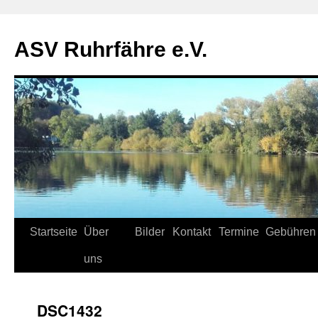
ASV Ruhrfähre e.V.
Zum
Startseite
Über
Bilder
Kontakt
Termine
Gebühren
Inhalt
uns
springen
_DSC1432