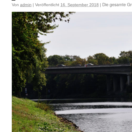
Die gesamte Gr
Von
admin
|
Veröffentlicht
16. September 2018
|