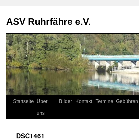
ASV Ruhrfähre e.V.
Zum
Startseite
Über
Bilder
Kontakt
Termine
Gebühren
Inhalt
uns
springen
_DSC1461