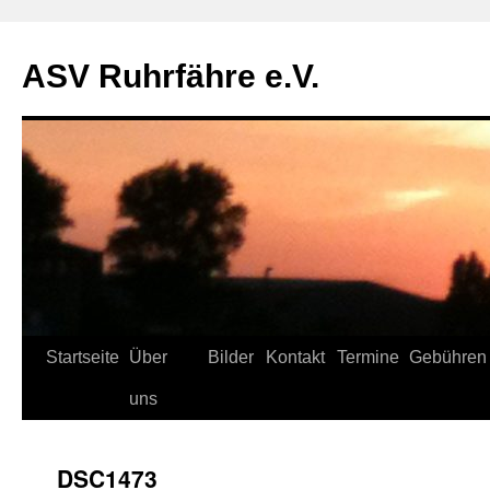
ASV Ruhrfähre e.V.
Zum
Startseite
Über
Bilder
Kontakt
Termine
Gebühren
Inhalt
uns
springen
_DSC1473