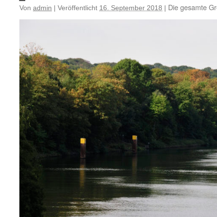
Die gesamte Gr
Von
admin
|
Veröffentlicht
16. September 2018
|