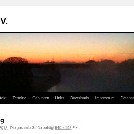
V.
takt
Termine
Gebühren
Links
Downloads
Impressum
Datens
pg
Die gesamte Größe beträgt
Pixel
 2018
|
940 × 198