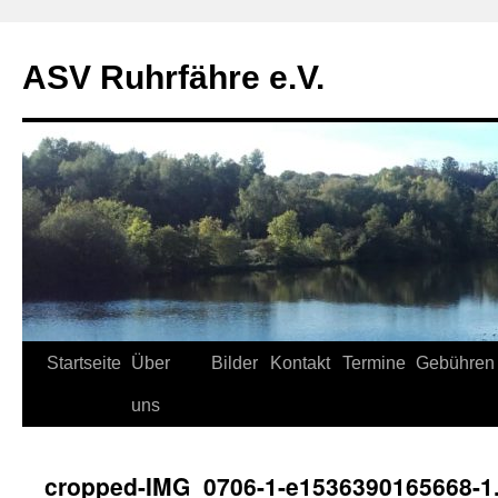
ASV Ruhrfähre e.V.
Zum
Startseite
Über
Bilder
Kontakt
Termine
Gebühren
Inhalt
uns
springen
cropped-IMG_0706-1-e1536390165668-1.