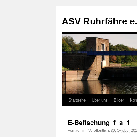
ASV Ruhrfähre e.
Zum
Startseite
Über uns
Bilder
Kon
Inhalt
E-Befischung_f_a_1
springen
Von
admin
|
Veröffentlicht
30. Oktober 20