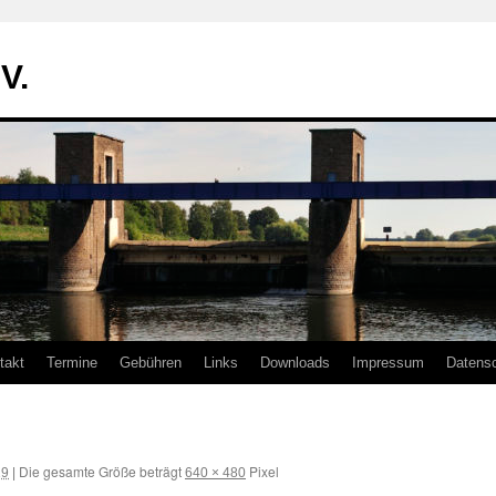
V.
takt
Termine
Gebühren
Links
Downloads
Impressum
Datens
Die gesamte Größe beträgt
Pixel
19
|
640 × 480