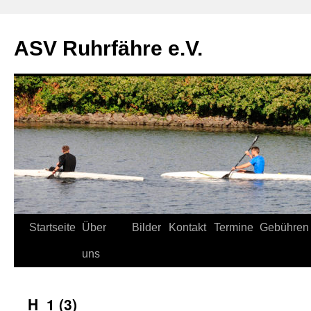
ASV Ruhrfähre e.V.
Zum
Startseite
Über
Bilder
Kontakt
Termine
Gebühren
Inhalt
uns
springen
H_1 (3)