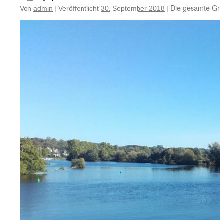
Die gesamte Gr
Von
admin
|
Veröffentlicht
30. September 2018
|